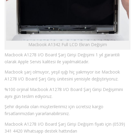
Macbook A1342 Full LCD Ekran Değişim
Macbook A1278 I/O Board Şarj Girişi Değişimi 1 yıl garantili
olarak Apple Servis kalitesi ile yapılmaktadır.
Macbook şarj olmuyor, yeşil ışığı hiç yakmıyor ise Macbook
A1278 I/O Board Şarj Giriş ünitesini yenisiyle değiştiriyoruz.
%100 orjinal Macbook A1278 I/O Board Şarj Girişi Değişimini
aynı gün teslim ediyoruz.
Şehir dışında olan müşterilerimiz için ücretsiz kargo
fırsatlarımızdan yararlanabilirsiniz.
Macbook A1278 I/O Board Şarj Girişi Değişim fiyatı için (0539)
341 4420 Whatsapp destek hattından