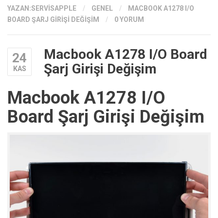
YAZAN:
SERVISAPPLE
/
GENEL
/
MACBOOK A1278 I/O
BOARD ŞARJ GIRIŞI DEĞIŞIM
/
0 YORUM
Macbook A1278 I/O Board
24
Şarj Girişi Değişim
KAS
Macbook A1278 I/O
Board Şarj Girişi Değişim