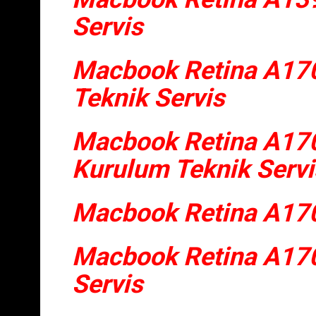
Servis
Macbook Retina A17
Teknik Servis
Macbook Retina A17
Kurulum Teknik Servi
Macbook Retina A170
Macbook Retina A170
Servis