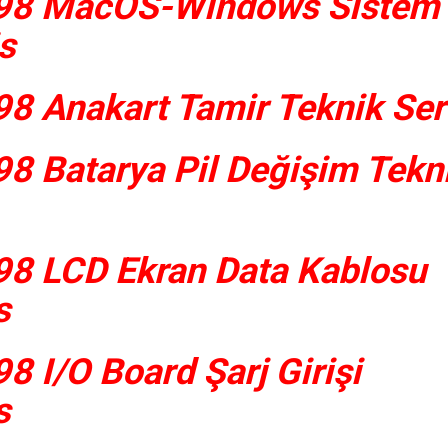
98 MacOS-Windows Sistem
s
8 Anakart Tamir Teknik Ser
8 Batarya Pil Değişim Tekn
8 LCD Ekran Data Kablosu
s
 I/O Board Şarj Girişi
s