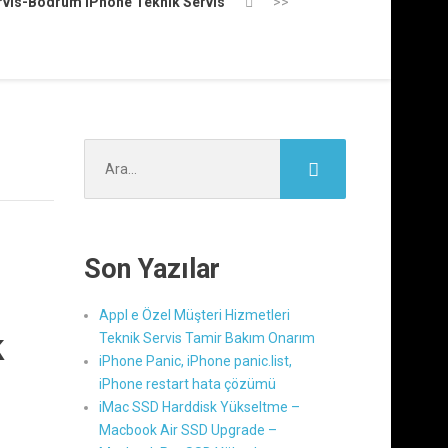
rvis-Bodrum iPhone Teknik Servis
>>
Şunu
ara:
Son Yazılar
Appl e Özel Müşteri Hizmetleri
k
Teknik Servis Tamir Bakım Onarım
iPhone Panic, iPhone panic.list,
iPhone restart hata çözümü
iMac SSD Harddisk Yükseltme –
Macbook Air SSD Upgrade –