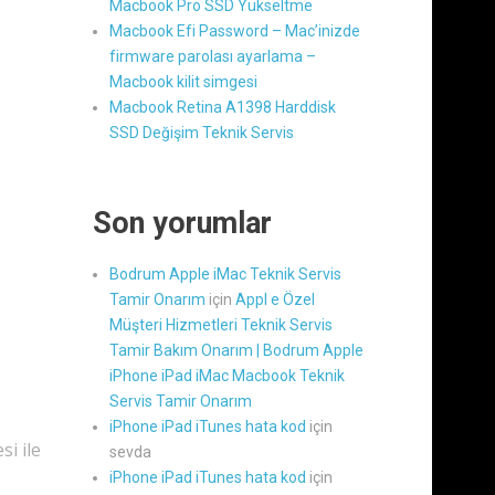
Macbook Pro SSD Yükseltme
Macbook Efi Password – Mac’inizde
firmware parolası ayarlama –
Macbook kilit simgesi
Macbook Retina A1398 Harddisk
SSD Değişim Teknik Servis
Son yorumlar
Bodrum Apple iMac Teknik Servis
Tamir Onarım
için
Appl e Özel
Müşteri Hizmetleri Teknik Servis
Tamir Bakım Onarım | Bodrum Apple
iPhone iPad iMac Macbook Teknik
Servis Tamir Onarım
iPhone iPad iTunes hata kod
için
si ile
sevda
iPhone iPad iTunes hata kod
için