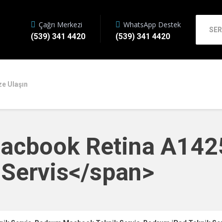
Çağrı Merkezi
WhatsApp Destek
SER
(539) 341 4420
(539) 341 4420
ze Ulaşın
Macbook Retina A142
 Servis</span>