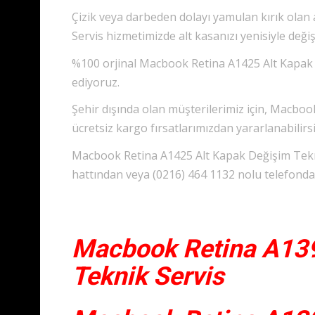
Çizik veya darbeden dolayı yamulan kırık olan
Servis hizmetimizde alt kasanızı yenisiyle değiş
%100 orjinal Macbook Retina A1425 Alt Kapak D
ediyoruz.
Şehir dışında olan müşterilerimiz için, Macbo
ücretsiz kargo fırsatlarımızdan yararlanabilirsi
Macbook Retina A1425 Alt Kapak Değişim Tekni
hattından veya (0216) 464 1132 nolu telefondan 
Macbook Retina A13
Teknik Servis