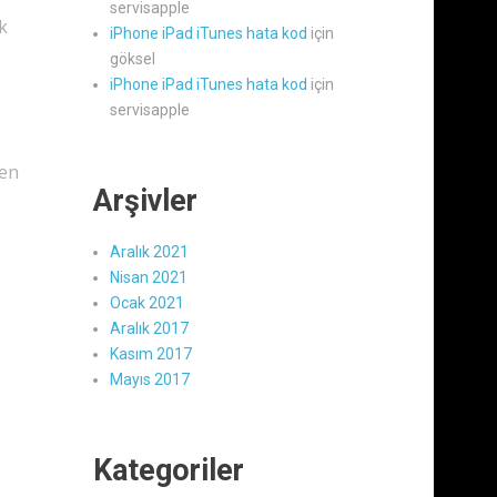
servisapple
k
iPhone iPad iTunes hata kod
için
göksel
iPhone iPad iTunes hata kod
için
servisapple
den
Arşivler
Aralık 2021
Nisan 2021
Ocak 2021
Aralık 2017
Kasım 2017
Mayıs 2017
Kategoriler