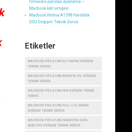
firmware parolası ayarlama –
Macbook kilit simgesi
k
Macbook Retina A1398 Harddisk
SSD Değişim Teknik Servis
k
Etiketler
MACBOOK PRO A1286 ALT KAPAK DEĞIŞIM
TEKNIK SERVIS
MACBOOK PRO A1286 BATARYA PIL DEĞIŞIM
TEKNIK SERVIS
MACBOOK PRO A1286 FAN DEĞIŞIM TEKNIK
SERVIS
MACBOOK PRO A1286 FULL LCD EKRAN
DEĞIŞIM TEKNIK SERVIS
MACBOOK PRO A1286 HARDDISK DATA
KABLOSU DEĞIŞIM TEKNIK SERVIS