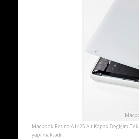
Macbo
Macbook Retina A1425 Alt Kapak Değişim Teknik S
yapılmaktadır.