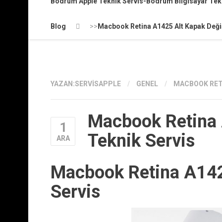
Bodrum Apple Teknik Servis-Bodrum Bilgisayar Te
Blog
>>
Macbook Retina A1425 Alt Kapak Deği
YAZAN:
SERVISAPPLE
/
GENEL
/
MACBOOK RETI
Macbook Retina 
1
Teknik Servis
ARA
Macbook Retina A142
Servis