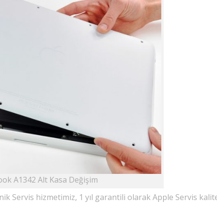
ok A1342 Alt Kasa Değişim
ervis hizmetimiz, 1 yıl garantili olarak Apple Servis kalite