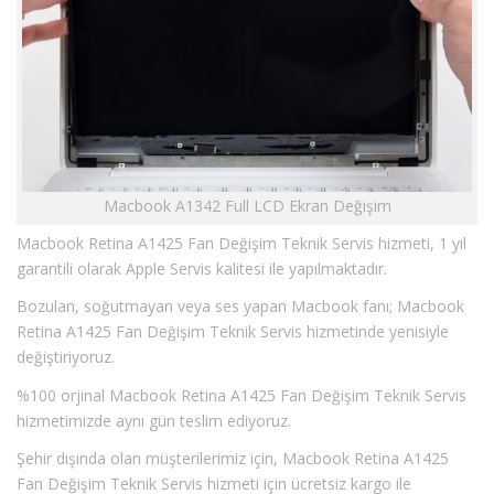
Macbook A1342 Full LCD Ekran Değişim
Macbook Retina A1425 Fan Değişim Teknik Servis hizmeti, 1 yıl
garantili olarak Apple Servis kalitesi ile yapılmaktadır.
Bozulan, soğutmayan veya ses yapan Macbook fanı; Macbook
Retina A1425 Fan Değişim Teknik Servis hizmetinde yenisiyle
değiştiriyoruz.
%100 orjinal Macbook Retina A1425 Fan Değişim Teknik Servis
hizmetimizde aynı gün teslim ediyoruz.
Şehir dışında olan müşterilerimiz için, Macbook Retina A1425
Fan Değişim Teknik Servis hizmeti için ücretsiz kargo ile