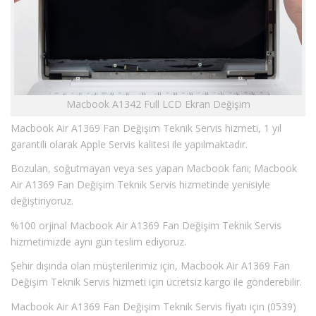
Macbook A1342 Full LCD Ekran Değişim
Macbook Air A1369 Fan Değişim Teknik Servis hizmeti, 1 yıl
garantili olarak Apple Servis kalitesi ile yapılmaktadır.
Bozulan, soğutmayan veya ses yapan Macbook fanı; Macbook
Air A1369 Fan Değişim Teknik Servis hizmetinde yenisiyle
değiştiriyoruz.
%100 orjinal Macbook Air A1369 Fan Değişim Teknik Servis
hizmetimizde aynı gün teslim ediyoruz.
Şehir dışında olan müşterilerimiz için, Macbook Air A1369 Fan
Değişim Teknik Servis hizmeti için ücretsiz kargo ile gönderebilir.
Macbook Air A1369 Fan Değişim Teknik Servis fiyatı için (0539)