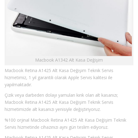
Macbook A1342 Alt Kasa Değişim
Macbook Retina A1425 Alt Kasa Değişim Teknik Servis
hizmetimiz, 1 yıl garantili olarak Apple Servis kalitesi ile
yapılmaktadır.
Çizik veya darbeden dolayı yamulan kırık olan alt kasanızı;
Macbook Retina A1425 Alt Kasa Değişim Teknik Servis
hizmetimizde alt kasanızı yenisiyle değiştiriyoruz.
%100 orjinal Macbook Retina A1425 Alt Kasa Değişim Teknik
Servis hizmetinde cihazınızı aynı gün teslim ediyoruz.
Macbook Retina A1425 Alt Kasa Değişim Teknik Servis