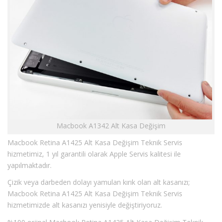
Macbook A1342 Alt Kasa Değişim
Macbook Retina A1425 Alt Kasa Değişim Teknik Servis
hizmetimiz, 1 yıl garantili olarak Apple Servis kalitesi ile
yapılmaktadır.
Çizik veya darbeden dolayı yamulan kırık olan alt kasanızı;
Macbook Retina A1425 Alt Kasa Değişim Teknik Servis
hizmetimizde alt kasanızı yenisiyle değiştiriyoruz.