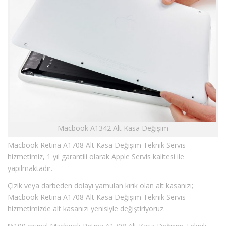
Macbook A1342 Alt Kasa Değişim
Macbook Retina A1708 Alt Kasa Değişim Teknik Servis
hizmetimiz, 1 yıl garantili olarak Apple Servis kalitesi ile
yapılmaktadır.
Çizik veya darbeden dolayı yamulan kırık olan alt kasanızı;
Macbook Retina A1708 Alt Kasa Değişim Teknik Servis
hizmetimizde alt kasanızı yenisiyle değiştiriyoruz.