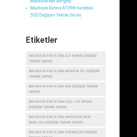
Macbook kilit simgesi
Macbook Retina A1398 Harddisk
SSD Değişim Teknik Servis
Etiketler
MACBOOK PRO A1286 ALT KAPAK DEĞIŞIM
TEKNIK SERVIS
MACBOOK PRO A1286 BATARYA PIL DEĞIŞIM
TEKNIK SERVIS
MACBOOK PRO A1286 FAN DEĞIŞIM TEKNIK
SERVIS
MACBOOK PRO A1286 FULL LCD EKRAN
DEĞIŞIM TEKNIK SERVIS
MACBOOK PRO A1286 HARDDISK DATA
KABLOSU DEĞIŞIM TEKNIK SERVIS
MACBOOK PRO A1286 HOPARLÖR DEĞIŞIM