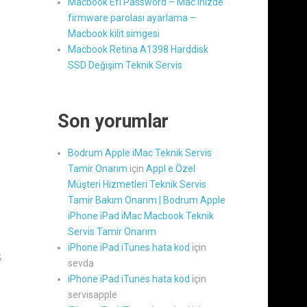
Macbook Efi Password – Mac’inizde
firmware parolası ayarlama –
Macbook kilit simgesi
Macbook Retina A1398 Harddisk
SSD Değişim Teknik Servis
Son yorumlar
Bodrum Apple iMac Teknik Servis
Tamir Onarım
için
Appl e Özel
Müşteri Hizmetleri Teknik Servis
Tamir Bakım Onarım | Bodrum Apple
iPhone iPad iMac Macbook Teknik
Servis Tamir Onarım
iPhone iPad iTunes hata kod
için
s
sevda
iPhone iPad iTunes hata kod
için
servisapple