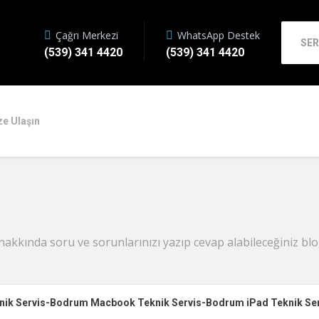
Çağrı Merkezi
WhatsApp Destek
SER
(539) 341 4420
(539) 341 4420
ze Ulaşın
hakkında soru ve sorunlarınızı yazıp cevap alabileceğiniz blo
knik Servis-Bodrum Macbook Teknik Servis-Bodrum iPad Teknik Se