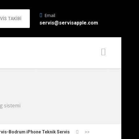
Email
VİS TAKİBİ
servis@servisapple.com
g sistemi
rvis-Bodrum iPhone Teknik Servis
>>