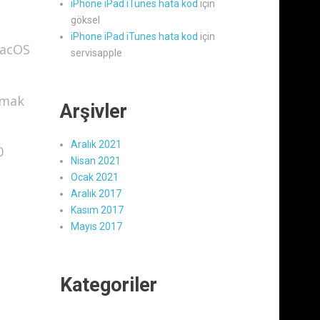
iPhone iPad iTunes hata kod
için
göksel
iPhone iPad iTunes hata kod
için
MacOS
servisapple
nmak
Arşivler
Aralık 2021
0
Nisan 2021
Ocak 2021
Aralık 2017
Kasım 2017
Mayıs 2017
Kategoriler