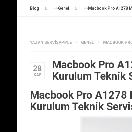
Blog
>>
Genel
>>
Macbook Pro A1278 M
YAZAN:
SERVISAPPLE
/
GENEL
/
MACBOOK PRO
Macbook Pro A
28
Kurulum Teknik 
KAS
Macbook Pro A1278
Kurulum Teknik Servi