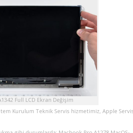
1342 Full LCD Ekran Değişim
em Kurulum Teknik Servis hizmetimiz, Apple Servi
ı çıkma gibi durumlarda; Macbook Pro A1278 MacOS-