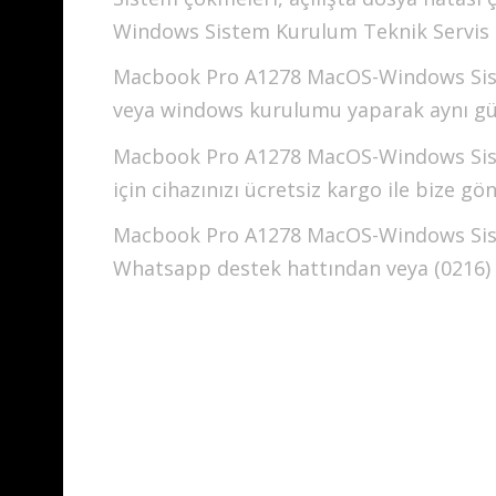
Windows Sistem Kurulum Teknik Servis hi
Macbook Pro A1278 MacOS-Windows Sis
veya windows kurulumu yaparak aynı gü
Macbook Pro A1278 MacOS-Windows Sis
için cihazınızı ücretsiz kargo ile bize gön
Macbook Pro A1278 MacOS-Windows Sistem
Whatsapp destek hattından veya (0216) 46