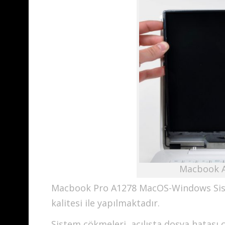
Macbook A
Macbook Pro A1278 MacOS-Windows Sist
kalitesi ile yapılmaktadır.
Sistem çökmeleri, açılışta dosya hatas