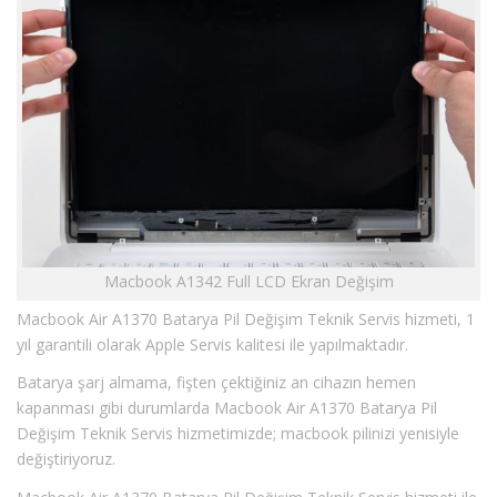
Macbook A1342 Full LCD Ekran Değişim
Macbook Air A1370 Batarya Pil Değişim Teknik Servis hizmeti, 1
yıl garantili olarak Apple Servis kalitesi ile yapılmaktadır.
Batarya şarj almama, fişten çektiğiniz an cihazın hemen
kapanması gibi durumlarda Macbook Air A1370 Batarya Pil
Değişim Teknik Servis hizmetimizde; macbook pilinizi yenisiyle
değiştiriyoruz.