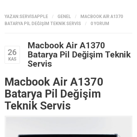
YAZAN:
SERVISAPPLE
/
GENEL
/
MACBOOK AIR A1370
BATARYA PIL DEĞIŞIM TEKNIK SERVIS
/
0 YORUM
Macbook Air A1370
26
Batarya Pil Değişim Teknik
KAS
Servis
Macbook Air A1370
Batarya Pil Değişim
Teknik Servis