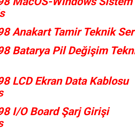
98 MacOS-Windows Sistem
s
8 Anakart Tamir Teknik Ser
8 Batarya Pil Değişim Tekn
8 LCD Ekran Data Kablosu
s
 I/O Board Şarj Girişi
s