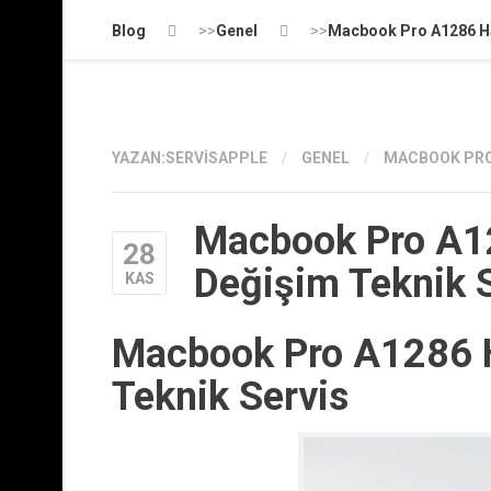
Blog
>>
Genel
>>
Macbook Pro A1286 Ha
YAZAN:
SERVISAPPLE
/
GENEL
/
MACBOOK PRO 
Macbook Pro A12
28
Değişim Teknik 
KAS
Macbook Pro A1286 H
Teknik Servis