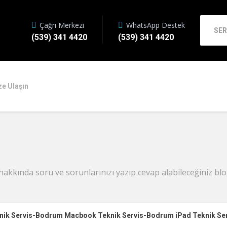
Çağrı Merkezi
WhatsApp Destek
SER
(539) 341 4420
(539) 341 4420
ze Ulaşın
hakkında soru ve sorunlarınızı yazıp cevap alabileceğiniz blo
knik Servis-Bodrum Macbook Teknik Servis-Bodrum iPad Teknik Se