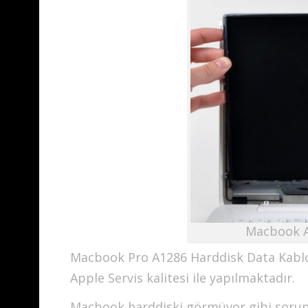
Macbook A
Macbook Pro A1286 Harddisk Data Kablosu
Apple Servis kalitesi ile yapılmaktadır.
Macbook harddiski görmüyor gibi sorun