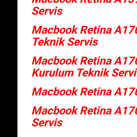
Servis
Macbook Retina A17
Teknik Servis
Macbook Retina A17
Kurulum Teknik Servi
Macbook Retina A170
Macbook Retina A170
Servis