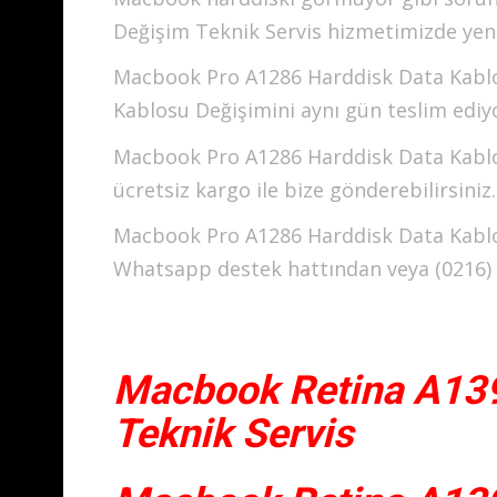
Değişim Teknik Servis hizmetimizde yenis
Macbook Pro A1286 Harddisk Data Kablos
Kablosu Değişimini aynı gün teslim ediy
Macbook Pro A1286 Harddisk Data Kablo
ücretsiz kargo ile bize gönderebilirsiniz.
Macbook Pro A1286 Harddisk Data Kablosu
Whatsapp destek hattından veya (0216) 46
Macbook Retina A13
Teknik Servis