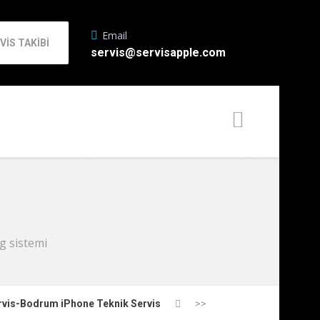
Email
VİS TAKİBİ
servis@servisapple.com
g sistemi
rvis-Bodrum iPhone Teknik Servis
>>