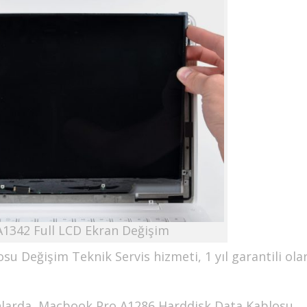
1342 Full LCD Ekran Değişim
 Değişim Teknik Servis hizmeti, 1 yıl garantili ola
larda, Macbook Pro A1286 Harddisk Data Kablosu