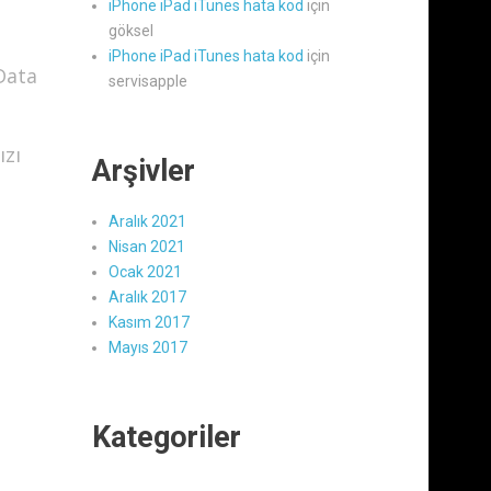
iPhone iPad iTunes hata kod
için
göksel
iPhone iPad iTunes hata kod
için
Data
servisapple
ızı
Arşivler
Aralık 2021
Nisan 2021
Ocak 2021
Aralık 2017
Kasım 2017
Mayıs 2017
Kategoriler