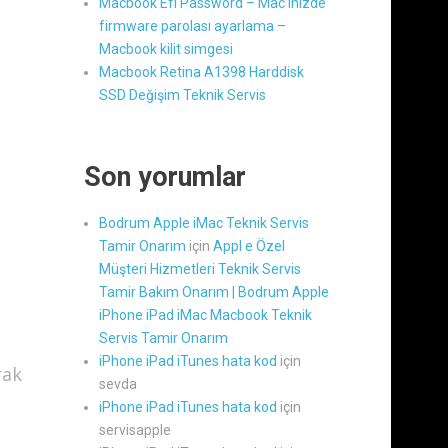
Macbook Efi Password – Mac’inizde
firmware parolası ayarlama –
Macbook kilit simgesi
Macbook Retina A1398 Harddisk
SSD Değişim Teknik Servis
Son yorumlar
Bodrum Apple iMac Teknik Servis
Tamir Onarım
için
Appl e Özel
Müşteri Hizmetleri Teknik Servis
Tamir Bakım Onarım | Bodrum Apple
iPhone iPad iMac Macbook Teknik
Servis Tamir Onarım
iPhone iPad iTunes hata kod
için
rak
sevda
iPhone iPad iTunes hata kod
için
servisapple