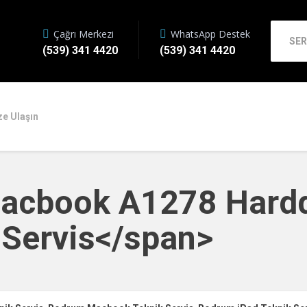
Çağrı Merkezi
WhatsApp Destek
SER
(539) 341 4420
(539) 341 4420
ze Ulaşın
Macbook A1278 Hard
 Servis</span>