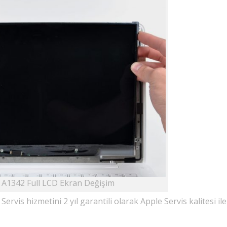
A1342 Full LCD Ekran Değişim
is hizmetini 2 yıl garantili olarak Apple Servis kalitesi ile