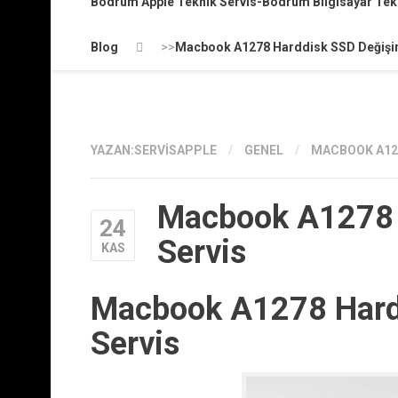
Bodrum Apple Teknik Servis-Bodrum Bilgisayar Te
Blog
>>
Macbook A1278 Harddisk SSD Değişim
YAZAN:
SERVISAPPLE
/
GENEL
/
MACBOOK A127
Macbook A1278 
24
Servis
KAS
Macbook A1278 Hard
Servis