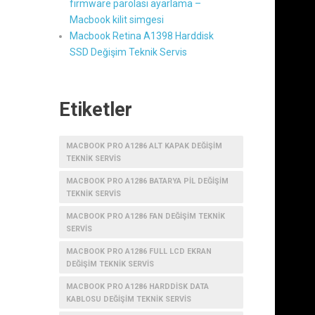
firmware parolası ayarlama –
Macbook kilit simgesi
Macbook Retina A1398 Harddisk
SSD Değişim Teknik Servis
Etiketler
MACBOOK PRO A1286 ALT KAPAK DEĞIŞIM
TEKNIK SERVIS
MACBOOK PRO A1286 BATARYA PIL DEĞIŞIM
TEKNIK SERVIS
MACBOOK PRO A1286 FAN DEĞIŞIM TEKNIK
SERVIS
MACBOOK PRO A1286 FULL LCD EKRAN
DEĞIŞIM TEKNIK SERVIS
MACBOOK PRO A1286 HARDDISK DATA
KABLOSU DEĞIŞIM TEKNIK SERVIS