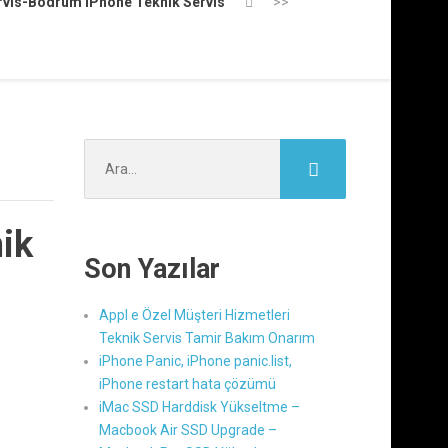
rvis-Bodrum iPhone Teknik Servis
>>
Şunu
ara:
ik
Son Yazılar
Appl e Özel Müşteri Hizmetleri
Teknik Servis Tamir Bakım Onarım
iPhone Panic, iPhone panic.list,
iPhone restart hata çözümü
iMac SSD Harddisk Yükseltme –
Macbook Air SSD Upgrade –