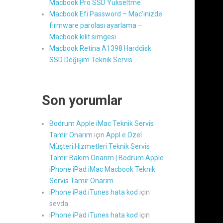
Macbook Pro SSD Yükseltme
Macbook Efi Password – Mac’inizde
firmware parolası ayarlama –
Macbook kilit simgesi
Macbook Retina A1398 Harddisk
SSD Değişim Teknik Servis
Son yorumlar
Bodrum Apple iMac Teknik Servis
Tamir Onarım
için
Appl e Özel
Müşteri Hizmetleri Teknik Servis
Tamir Bakım Onarım | Bodrum Apple
iPhone iPad iMac Macbook Teknik
Servis Tamir Onarım
iPhone iPad iTunes hata kod
için
sevda
iPhone iPad iTunes hata kod
için