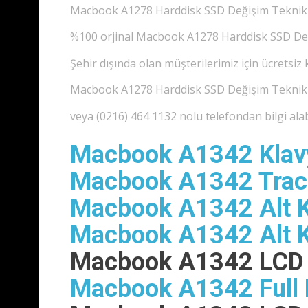
Macbook A1278 Harddisk SSD Değişim Teknik Serv
%100 orjinal Macbook A1278 Harddisk SSD Deği
Şehir dışında olan müşterilerimiz için ücretsiz 
Macbook A1278 Harddisk SSD Değişim Teknik Se
veya (0216) 464 1132 nolu telefondan bilgi alabi
Macbook A1342 Klav
Macbook A1342 Trac
Macbook A1342 Alt 
Macbook A1342 Alt 
Macbook A1342 LCD 
Macbook A1342 Full 