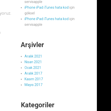
servisapple
iPhone iPad iTunes hata kod
için
yoruz.
göksel
iPhone iPad iTunes hata kod
için
servisapple
n
Arşivler
Aralık 2021
Nisan 2021
Ocak 2021
Aralık 2017
Kasım 2017
Mayıs 2017
Kategoriler