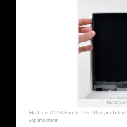
Macbook 
Macbook A1278 Harddisk SSD Değişim Teknik Serv
yapılmaktadır.