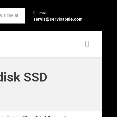
Email
VİS TAKİBİ
servis@servisapple.com
disk SSD