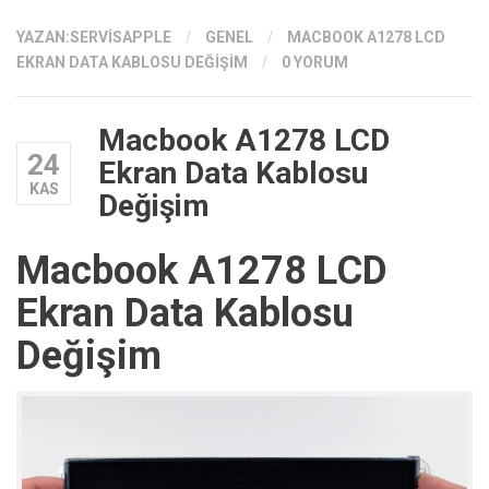
YAZAN:
SERVISAPPLE
/
GENEL
/
MACBOOK A1278 LCD
EKRAN DATA KABLOSU DEĞIŞIM
/
0 YORUM
Macbook A1278 LCD
24
Ekran Data Kablosu
KAS
Değişim
Macbook A1278 LCD
Ekran Data Kablosu
Değişim