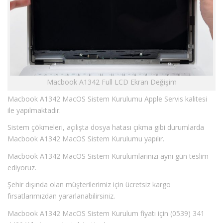
Macbook A1342 Full LCD Ekran Değişim
Macbook A1342 MacOS Sistem Kurulumu Apple Servis kalitesi
ile yapılmaktadır.
Sistem çökmeleri, açılışta dosya hatası çıkma gibi durumlarda
Macbook A1342 MacOS Sistem Kurulumu yapılır.
Macbook A1342 MacOS Sistem Kurulumlarınızı aynı gün teslim
ediyoruz.
Şehir dışında olan müşterilerimiz için ücretsiz kargo
fırsatlarımızdan yararlanabilirsiniz.
Macbook A1342 MacOS Sistem Kurulum fiyatı için (0539) 341