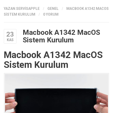
YAZAN:
SERVISAPPLE
/
GENEL
/
MACBOOK A1342 MACOS
SISTEM KURULUM
/
0 YORUM
Macbook A1342 MacOS
23
Sistem Kurulum
KAS
Macbook A1342 MacOS
Sistem Kurulum