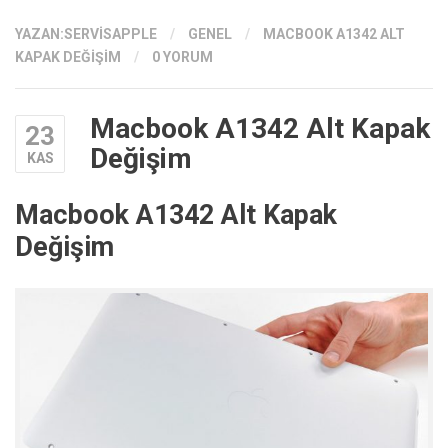
YAZAN:
SERVISAPPLE
/
GENEL
/
MACBOOK A1342 ALT
KAPAK DEĞIŞIM
/
0 YORUM
Macbook A1342 Alt Kapak
23
Değişim
KAS
Macbook A1342 Alt Kapak
Değişim