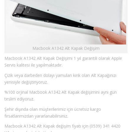
Macbook A1342 Alt Kapak Değişim
Macbook A1342 Alt Kapak Değişimi 1 yıl garantili olarak Apple
Servis kalitesi ile yapılmaktadır.
Çizik veya darbeden dolayı yamulan kırık olan Alt Kapağınızı
yenisiyle değiştiriyoruz.
%100 orjinal Macbook A1342 Alt Kapak değişimini aynı gün
teslim ediyoruz.
Şehir dışında olan müşterilerimiz için ücretsiz kargo
fırsatlarımızdan yararlanabilirsiniz.
Macbook A1342 Alt Kapak değişim fiyatı için (0539) 341 4420