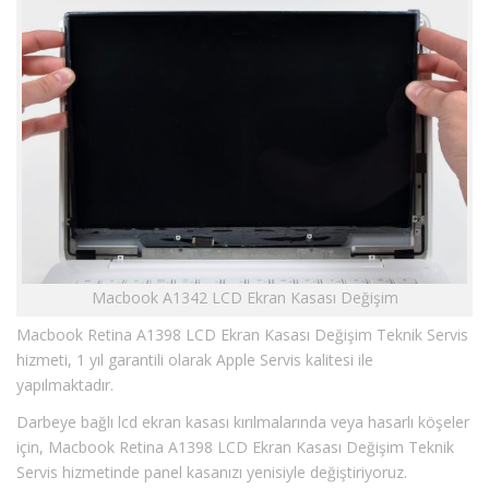
Macbook A1342 LCD Ekran Kasası Değişim
Macbook Retina A1398 LCD Ekran Kasası Değişim Teknik Servis
hizmeti, 1 yıl garantili olarak Apple Servis kalitesi ile
yapılmaktadır.
Darbeye bağlı lcd ekran kasası kırılmalarında veya hasarlı köşeler
için, Macbook Retina A1398 LCD Ekran Kasası Değişim Teknik
Servis hizmetinde panel kasanızı yenisiyle değiştiriyoruz.