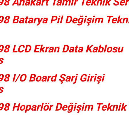
8 Anakart Tamir Teknik Ser
8 Batarya Pil Değişim Tekn
8 LCD Ekran Data Kablosu
s
 I/O Board Şarj Girişi
s
8 Hoparlör Değişim Teknik