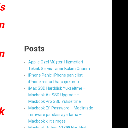
s
m
Posts
m
Appl e Özel Müşteri Hizmetleri
Teknik Servis Tamir Bakım Onarım
iPhone Panic, iPhone panic.list,
iPhone restart hata çözümü
iMac SSD Harddisk Yükseltme –
Macbook Air SSD Upgrade –
Macbook Pro SSD Yükseltme
k
Macbook Efi Password – Mac’inizde
firmware parolası ayarlama –
Macbook kilit simgesi
Macbook Retina A1398 Harddisk