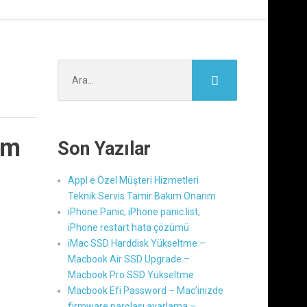
Şunu
M
ara:
im
Son Yazılar
Appl e Özel Müşteri Hizmetleri
Teknik Servis Tamir Bakım Onarım
iPhone Panic, iPhone panic.list,
iPhone restart hata çözümü
iMac SSD Harddisk Yükseltme –
Macbook Air SSD Upgrade –
Macbook Pro SSD Yükseltme
Macbook Efi Password – Mac’inizde
firmware parolası ayarlama –