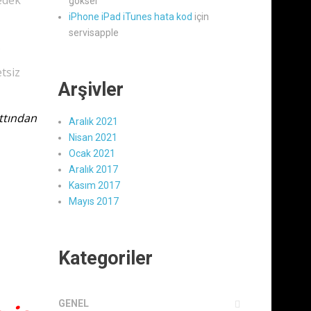
edek
göksel
iPhone iPad iTunes hata kod
için
servisapple
.
tsiz
Arşivler
ttından
Aralık 2021
Nisan 2021
Ocak 2021
Aralık 2017
Kasım 2017
Mayıs 2017
Kategoriler
GENEL