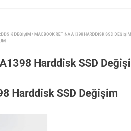
DDSIK DEĞIŞIM
•
MACBOOK RETINA A1398 HARDDISK SSD DEĞIŞI
RUM
 A1398 Harddisk SSD Değiş
98 Harddisk SSD Değişim