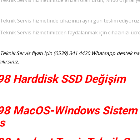
knik Servis hizmetimizde arızalı olan ürün, %100 orjinal y
knik Servis hizmetinde cihazınızı aynı gün teslim ediyoruz
knik Servis hizmetimizden faydalanmak için cihazınızı ücre
knik Servis fiyatı için (0539) 341 4420 Whatsapp destek ha
lirsiniz.
98 Harddisk SSD Değişim
98 MacOS-Windows Sistem
s