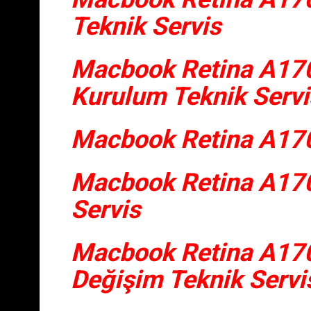
Teknik Servis
Macbook Retina A17
Kurulum Teknik Servi
Macbook Retina A170
Macbook Retina A170
Servis
Macbook Retina A170
Değişim Teknik Servi