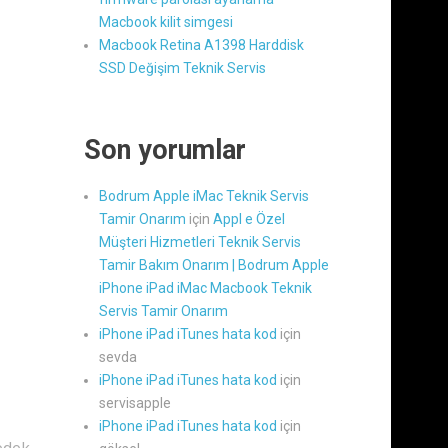
Macbook kilit simgesi
Macbook Retina A1398 Harddisk
SSD Değişim Teknik Servis
Son yorumlar
Bodrum Apple iMac Teknik Servis
Tamir Onarım
için
Appl e Özel
Müşteri Hizmetleri Teknik Servis
Tamir Bakım Onarım | Bodrum Apple
iPhone iPad iMac Macbook Teknik
Servis Tamir Onarım
iPhone iPad iTunes hata kod
için
sevda
iPhone iPad iTunes hata kod
için
servisapple
iPhone iPad iTunes hata kod
için