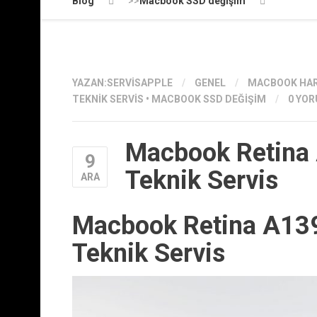
Blog
>>
Macbook SSD değişim
YAZAN:
SERVISAPPLE
/
GENEL
/
MACBOOK HAR
TEKNIK SERVIS
•
MACBOOK SSD DEĞIŞIM
/
0 YO
Macbook Retina
9
Teknik Servis
ARA
Macbook Retina A13
Teknik Servis